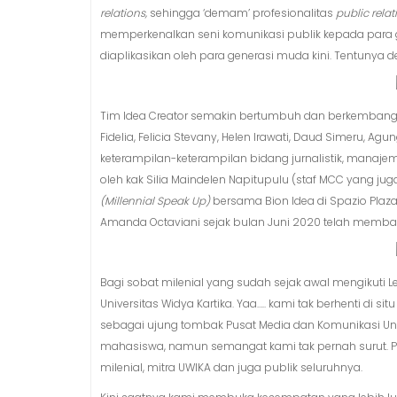
relations,
sehingga ‘demam’ profesionalitas
public rela
memperkenalkan seni komunikasi publik kepada para g
diaplikasikan oleh para generasi muda kini. Tentunya d
Tim Idea Creator semakin bertumbuh dan berkembang d
Fidelia, Felicia Stevany, Helen Irawati, Daud Simeru, A
keterampilan-keterampilan bidang jurnalistik, manajeme
oleh kak Silia Maindelen Napitupulu (staf MCC yang jug
(Millennial Speak Up)
bersama Bion Idea di Spazio Plaz
Amanda Octaviani sejak bulan Juni 2020 telah membawa
Bagi sobat milenial yang sudah sejak awal mengikuti
Universitas Widya Kartika. Yaa….. kami tak berhenti di s
sebagai ujung tombak Pusat Media dan Komunikasi Univ
mahasiswa, namun semangat kami tak pernah surut. P
milenial, mitra UWIKA dan juga publik seluruhnya.