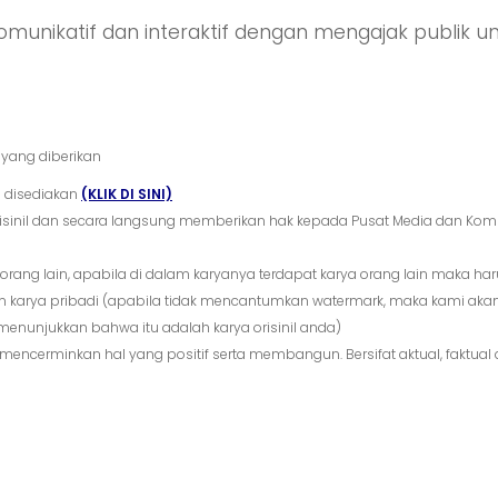
omunikatif dan interaktif dengan mengajak publik 
 yang diberikan
g disediakan
(KLIK DI SINI)
risinil dan secara langsung memberikan hak kepada Pusat Media dan Kom
ang lain, apabila di dalam karyanya terdapat karya orang lain maka harus 
n karya pribadi (apabila tidak mencantumkan watermark, maka kami 
menunjukkan bahwa itu adalah karya orisinil anda)
encerminkan hal yang positif serta membangun. Bersifat aktual, faktu