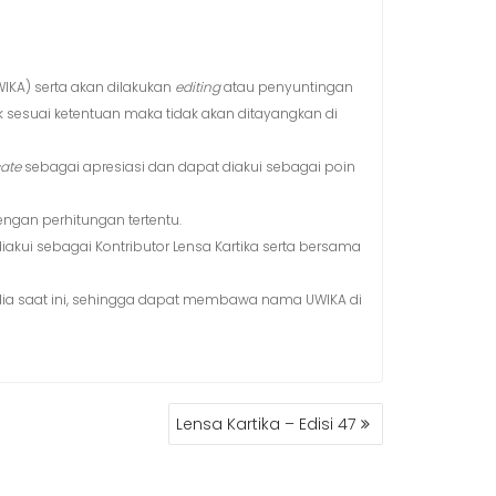
WIKA) serta akan dilakukan
editing
atau penyuntingan
dak sesuai ketentuan maka tidak akan ditayangkan di
cate
sebagai apresiasi dan dapat diakui sebagai poin
gan perhitungan tertentu.
kui sebagai Kontributor Lensa Kartika serta bersama
edia saat ini, sehingga dapat membawa nama UWIKA di
Lensa Kartika – Edisi 47