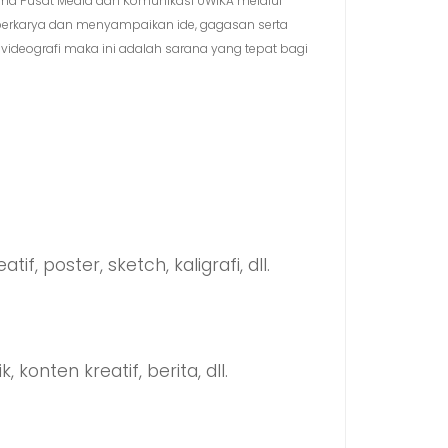
sama Pusat Media dan Komunikasi UWIKA melalui
 berkarya dan menyampaikan ide, gagasan serta
an videografi maka ini adalah sarana yang tepat bagi
if, poster, sketch, kaligrafi, dll.
 konten kreatif, berita, dll.