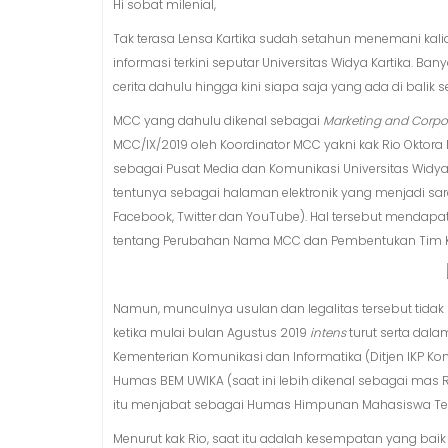
Hi sobat milenial,
Tak terasa Lensa Kartika sudah setahun menemani kalia
informasi terkini seputar Universitas Widya Kartika. Ban
cerita dahulu hingga kini siapa saja yang ada di balik 
MCC yang dahulu dikenal sebagai
Marketing and Corp
MCC/IX/2019 oleh Koordinator MCC yakni kak Rio Okto
sebagai Pusat Media dan Komunikasi Universitas Widya 
tentunya sebagai halaman elektronik yang menjadi sara
Facebook, Twitter dan YouTube). Hal tersebut mendapat 
tentang Perubahan Nama MCC dan Pembentukan Tim Kreat
Namun, munculnya usulan dan legalitas tersebut tidak
ketika mulai bulan Agustus 2019
intens
turut serta dala
Kementerian Komunikasi dan Informatika (Ditjen IKP 
Humas BEM UWIKA (saat ini lebih dikenal sebagai mas 
itu menjabat sebagai Humas Himpunan Mahasiswa Tekn
Menurut kak Rio, saat itu adalah kesempatan yang bai