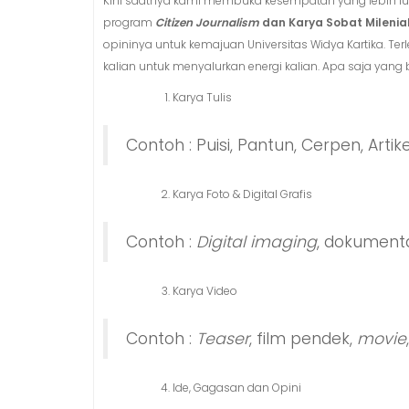
Kini saatnya kami membuka kesempatan yang lebih luas
program
Citizen Journalism
dan Karya Sobat Milenia
opininya untuk kemajuan Universitas Widya Kartika. Te
kalian untuk menyalurkan energi kalian. Apa saja yang
Karya Tulis
Contoh : Puisi, Pantun, Cerpen, Artikel,
Karya Foto & Digital Grafis
Contoh :
Digital imaging
, dokumentasi
Karya Video
Contoh :
Teaser
, film pendek,
movie
Ide, Gagasan dan Opini