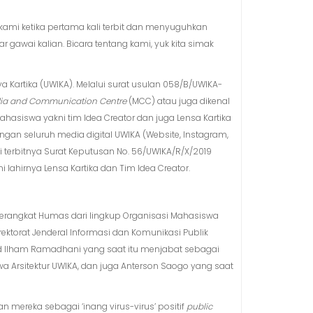
 kami ketika pertama kali terbit dan menyuguhkan
ar gawai kalian. Bicara tentang kami, yuk kita simak
dya Kartika (UWIKA). Melalui surat usulan 058/B/UWIKA-
ia and Communication Centre
(MCC) atau juga dikenal
hasiswa yakni tim Idea Creator dan juga Lensa Kartika
ngan seluruh media digital UWIKA (Website, Instagram,
ui terbitnya Surat Keputusan No. 56/UWIKA/R/X/2019
ahirnya Lensa Kartika dan Tim Idea Creator.
perangkat Humas dari lingkup Organisasi Mahasiswa
ektorat Jenderal Informasi dan Komunikasi Publik
ad Ilham Ramadhani yang saat itu menjabat sebagai
a Arsitektur UWIKA, dan juga Anterson Saogo yang saat
mereka sebagai ‘inang virus-virus’ positif
public