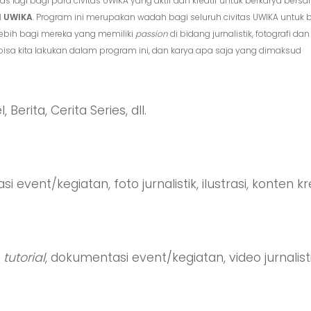
 lagi bagi para civitas UWIKA yang aktif dan kreatif untuk berkarya ber
l UWIKA
. Program ini merupakan wadah bagi seluruh civitas UWIKA untuk
rlebih bagi mereka yang memiliki
passion
di bidang jurnalistik, fotografi d
 bisa kita lakukan dalam program ini, dan karya apa saja yang dimaksud
 Berita, Cerita Series, dll.
 event/kegiatan, foto jurnalistik, ilustrasi, konten kreat
,
tutorial
, dokumentasi event/kegiatan, video jurnalistik,