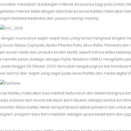
tions
akan ‘mewabah’ di kalangan milenial, khususnya bagi para civitas U
enerasi milenial. Maka dengan dibentuknya Lensa Kartika, maka akan me
engan berbekal kreativitas dan
passion
masing-masing.
engan munculnya wajah-wajah baru yang ramai menghiasi bingkai media 
gung Surya Wijaya, Supriyadi, Heskia Pihanka Putra, Ainur Ridho Pramesta 
n social media dan produksi konten kreatif, seperti halnya ketika beberap
a memiliki peran strategis sebagai Public Relations UWIKA) menghadiri pe
a pada tanggal 26 Oktober 2020. Kemudian bergabungnya kak Anastasia Kur
 ‘aroma’ dan ‘wajah’ yang segar pada Lensa Kartika dan media digital U
 Lensa Kartika, maka akan bisa melihat bertumbuh dan berkembangnya kam
itu saja, evaluasi dan inovasi tak lepas kami lakukan sebagai bentuk komitm
ersitas Widya Kartika. Meski sempat terseok akibat pandemi dan untuk s
rogram-program baru kami hadirkan sebagai upaya kreatif kami dan ju