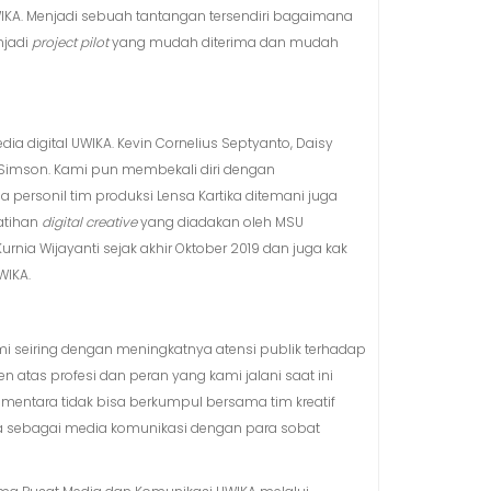
WIKA. Menjadi sebuah tantangan tersendiri bagaimana
njadi
project pilot
yang mudah diterima dan mudah
digital UWIKA. Kevin Cornelius Septyanto, Daisy
dan Simson. Kami pun membekali diri dengan
a personil tim produksi Lensa Kartika ditemani juga
latihan
digital creative
yang diadakan oleh MSU
nia Wijayanti sejak akhir Oktober 2019 dan juga kak
WIKA.
i seiring dengan meningkatnya atensi publik terhadap
en atas profesi dan peran yang kami jalani saat ini
ementara tidak bisa berkumpul bersama tim kreatif
ga sebagai media komunikasi dengan para sobat