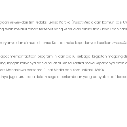
g
dan
review
dari tim redaksi Lensa Kartika (Pusat Media dan Komunikasi U
ang telah melalui tahap tersebut yang kemudian dinilai tidak layak dan ti
ryanya dan dimuat di Lensa Kartika maka kepadanya diberikan
e-certifi
apat memanfaatkan program ini dan diakui sebagai kegiatan magang den
ngunggah karyanya dan dimuat di Lensa Kartika maka kepadanya akan dia
rs Mahasiswa bersama Pusat Media dan Komunikasi UWIKA
tinya juga turut serta dalam segala perlombaan yang banyak sekali ters