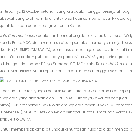
n, tepatnya 12 Oktober setahun yang lalu adalah tanggal bersejarah bagi
yak sekali yang telah kami lalui untuk bisa hadir sampai di layar HP atau lay
sejarah lahir dan berkembangnya Lensa Kartika.
orate Communication
, adalah unit pendukung dari aktivitas Universitas Wi
ra Nanda Putra, MCC diusulkan untuk disempurnakan namanya menjadi
Med
Kartika (PUSMEDKOM UWIKA), dalam usulannya juga dibentuk tim kreatif ma
na informasi dam publikasi karya para civitas UWIKA yang terintegrasi de
dukungan dari bapak F.Priyo Suprobo, S.T., M.T selaku Rektor UWIKA melal
if Mahasiswa. Surat Keputusan tersebut menjadi tonggak sejarah resmi l
 lepas dari inspirasi yang diperoleh Koordinator MCC bersama beberapa 
m kegiatan yang diadakan oleh PERHUMAS Surabaya, Jawa Pos dan juga Dir
Kominfo). Turut menemani kak Rio dalam kegiatan tersebut yakni Muhamm
RT hehehee…), Aurellio Hezekiah Bevan sebagai Humas Himpunan Mahasisw
ik Elektro UWIKA.
k untuk mempersiapkan bibit unggul kehumasan nusantara dan menjadikan 