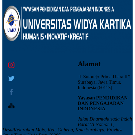
Alamat
Jl. Sutorejo Prima Utara II/1
Surabaya, Jawa Timur,
Indonesia (60113)
Yayasan PENDIDIKAN
DAN PENGAJARAN
INDONESIA
Jalan Dharmahusada Indah
Barat VI Nomor 1,
Desa/Kelurahan Mojo, Kec. Gubeng, Kota Surabaya, Provinsi