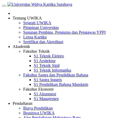
Skip
to
content
Tentang UWIKA
Sejarah UWIKA
Pimpinan Universitas
Susunan Pembina, Pengurus dan Pengawas YPPI
Lensa Kartika
Sertifikat dan Akreditasi
Akademik
Fakultas Teknik
S1 Teknik Elektro
S1 Arsitektur
S1 Teknik Sipil
S1 Teknik Informatika
Fakultas Sastra dan Pendidikan Bahasa
S1 Sastra Inggris
S1 Pendidikan Bahasa Mandarin
Fakultas Ekonomi
S1 Akuntansi
S1 Manajemen
Pendaftaran
Biaya Pendidikan
Beasiswa UWIKA
Alur Pendaftaran Mahasiswa Baru