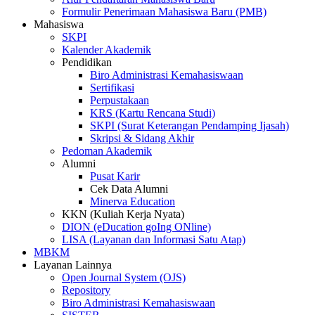
Formulir Penerimaan Mahasiswa Baru (PMB)
Mahasiswa
SKPI
Kalender Akademik
Pendidikan
Biro Administrasi Kemahasiswaan
Sertifikasi
Perpustakaan
KRS (Kartu Rencana Studi)
SKPI (Surat Keterangan Pendamping Ijasah)
Skripsi & Sidang Akhir
Pedoman Akademik
Alumni
Pusat Karir
Cek Data Alumni
Minerva Education
KKN (Kuliah Kerja Nyata)
DION (eDucation goIng ONline)
LISA (Layanan dan Informasi Satu Atap)
MBKM
Layanan Lainnya
Open Journal System (OJS)
Repository
Biro Administrasi Kemahasiswaan