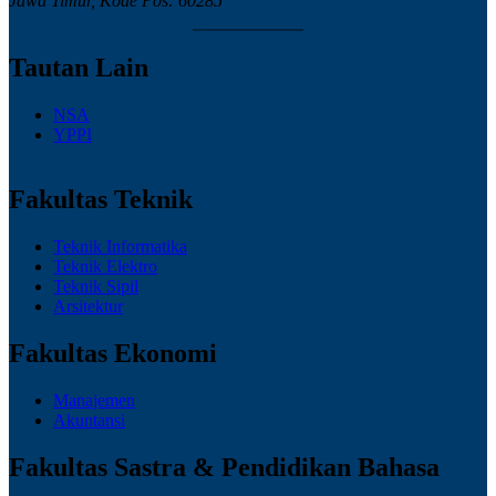
Jawa Timur, Kode Pos: 60285
Tautan Lain
NSA
YPPI
Fakultas Teknik
Teknik Informatika
Teknik Elektro
Teknik Sipil
Arsitektur
Fakultas Ekonomi
Manajemen
Akuntansi
Fakultas Sastra & Pendidikan Bahasa